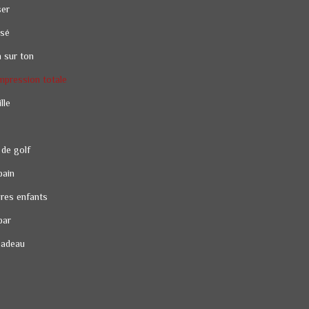
ser
ssé
n sur ton
mpression totale
lle
 de golf
bain
res enfants
bar
cadeau