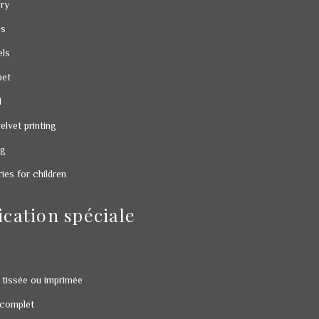
ry
gs
els
pet
l
velvet printing
ng
es for children
ication spéciale
 tissée ou imprimée
 complet