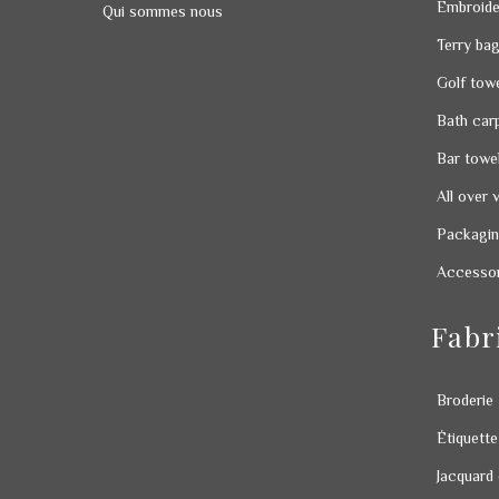
Embroide
Qui sommes nous
Terry ba
Golf tow
Bath car
Bar towe
All over 
Packagi
Accessori
Fabr
Broderie
Étiquette
Jacquard