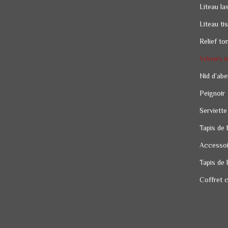
Liteau la
Liteau ti
Relief to
Velours i
Nid d’abei
Peignoir
Serviette
Tapis de 
Accessoi
Tapis de 
Coffret 