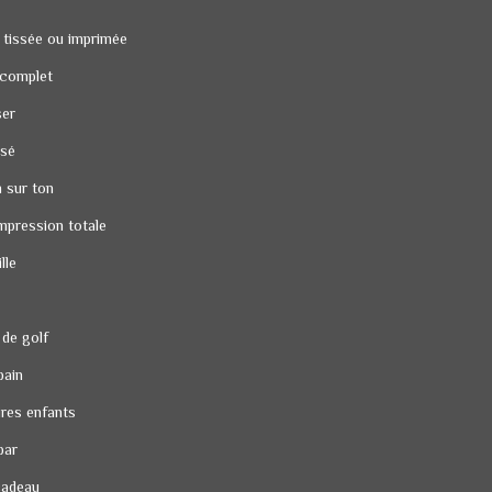
 tissée ou imprimée
 complet
ser
ssé
n sur ton
mpression totale
lle
 de golf
bain
res enfants
bar
cadeau