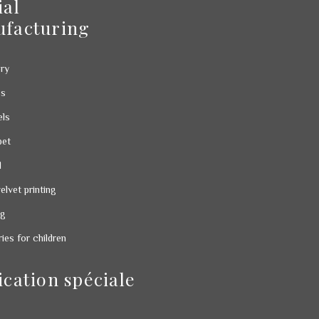
ial
facturing
ry
gs
els
pet
l
velvet printing
ng
es for children
ication spéciale