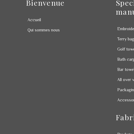
Bienvenue
Spec
manu
Accueil
Embroide
Qui sommes nous
Terry ba
Golf tow
Bath car
Bar towe
All over 
Packagi
Accessori
Fabr