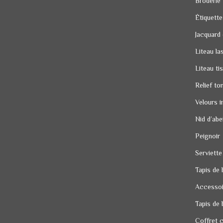
Broderie
Étiquette
Jacquard
Liteau la
Liteau ti
Relief to
Velours i
Nid d’abei
Peignoir
Serviette
Tapis de 
Accessoi
Tapis de 
Coffret 